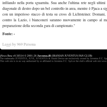
infilando nella porta sguarnita. Sua anche l'ultima rete negli ultimi
diagonale di destro dopo un bel controllo in area, mentre è Pjaca a s
con un imperioso stacco di testa su cross di Lichtsteiner. Domani, 
contro la Lazio, i bianconeri saranno nuovamente in campo al ma
preparazione della seconda gara di campionato."
Fonte: -
Leggi by 969 Persona
jNews Beta v0.50514 © 2001-26
Juventus.iR
(IRANIAN JUVENTUS FAN CLUB)
The trademarks JUVENTUS, JUVE, JUVENTUS & Shield Device are exclusively owned by Juventus F.C. Spa,
This web site is in no way authorized by or affiliated to Juventus F.C. SpA or the club's official web site ww