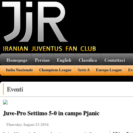
Homepage
Persian
English
Classifica
Contattaci
Italia Nazionale
Champions League
Serie A
Europa League
Ev
Eventi
Juve-Pro Settimo 5-0 in campo Pjanic
Thursday August 25 2016