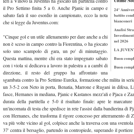
Ultime Not
Ieri a Vinovo la Juventus ha giocato un partitella contro
il Pro Settimo finita 5 a 0. Anche Pjanic in campo e
24° Annivers
sabato farà il suo esordio in campionato, ecco la nota
battito cond
bianconeri
che si legge da Juventus.com:
Analisi Stra
Investiment
"Cinque gol e un utile allenamento per dare anche a chi
nel 2026
non è sceso in campo contro la Fiorentina, o ha giocato
LA JUVEN
solo uno scampolo di gara, un po' di minutaggio.
Questa mattina, mentre chi era stato impegnato sabato
Buon compl
con i viola si dedicava a lavoro in palestra a a cambi di
Buon compl
direzione, il resto del gruppo ha affrontato una
sgambata contro la Pro Settimo Eureka, formazione che milita in serie
un 3-5-2 con Neto in porta, Benatia, Marrone e Rugani in difesa, Li
fasce, Hernanes in mediana, Pjanic e Kastanos mezz'ali e Pjaca e Zaza
durata della partitella e 5-0 il risultato finale: apre le marcatur
un'incornata di testa che spedisce in rete l'assist dalla bandierina di P
con Hernanes, che trasforma il rigore concesso per atterramento di Z
va più volte vicino al gol, colpisce anche la traversa con una sventola d
37' centra il bersaglio, partendo in contropiede, superando il portiere 