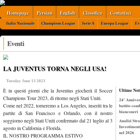
Homepage
Persian
English
Classifica
Contattaci
Italia Nazionale
Champions League
Serie A
Europa League
Ev
Eventi
LA JUVENTUS TORNA NEGLI USA!
Tuesday June 13 2023
Ultime Not
È in questi giorni che la Juventus giocherà il Soccer
Champions Tour 2023, di ritorno negli Stati Uniti.
24° Annivers
Come nel 2022, torneremo a Los Angeles, inseriti tra le
battito cond
bianconeri
partite di San Francisco e Orlando, con il nostro
soggiorno negli Stati Uniti confermato dal 21 luglio al 3
Analisi Stra
Investiment
agosto in California e Florida.
nel 2026
IL NOSTRO PROGRAMMA ESTIVO