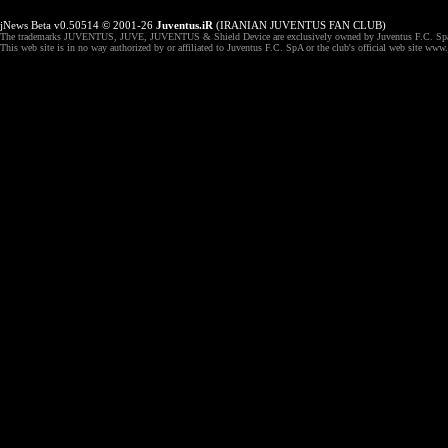
jNews Beta v0.50514 © 2001-26
Juventus.iR
(IRANIAN JUVENTUS FAN CLUB)
The trademarks JUVENTUS, JUVE, JUVENTUS & Shield Device are exclusively owned by Juventus F.C. Spa,
This web site is in no way authorized by or affiliated to Juventus F.C. SpA or the club's official web site ww