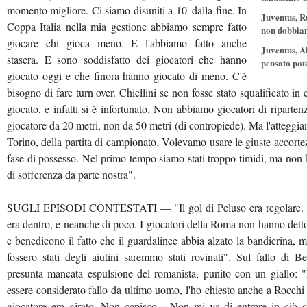
momento migliore. Ci siamo disuniti a 10' dalla fine. In
Juventus, R
Coppa Italia nella mia gestione abbiamo sempre fatto
non dobbiam
giocare chi gioca meno. E l'abbiamo fatto anche
Juventus, A
stasera. E sono soddisfatto dei giocatori che hanno
pensato pot
giocato oggi e che finora hanno giocato di meno. C'è
bisogno di fare turn over. Chiellini se non fosse stato squalificato 
giocato, e infatti si è infortunato. Non abbiamo giocatori di riparte
giocatore da 20 metri, non da 50 metri (di contropiede). Ma l'atteggiam
Torino, della partita di campionato. Volevamo usare le giuste accortez
fase di possesso. Nel primo tempo siamo stati troppo timidi, ma non
di sofferenza da parte nostra".
SUGLI EPISODI CONTESTATI — "Il gol di Peluso era regolare. Sul 
era dentro, e neanche di poco. I giocatori della Roma non hanno detto n
e benedicono il fatto che il guardalinee abbia alzato la bandierina, m
fossero stati degli aiutini saremmo stati rovinati". Sul fallo di 
presunta mancata espulsione del romanista, punito con un giallo: 
essere considerato fallo da ultimo uomo, l'ho chiesto anche a Rocchi 
giocatore era girato. Non capisco... Non mi va di entrare in ciò c