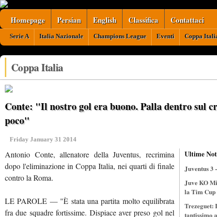
Homepage
Persian
English
Classifica
Contattaci
Serie A
Italia Nazionale
Champions League
Eventi
Coppa Itali
Coppa Italia
Conte: "Il nostro gol era buono. Palla dentro sul cr
poco"
Friday January 31 2014
Ultime Not
Antonio Conte, allenatore della Juventus, recrimina
dopo l'eliminazione in Coppa Italia, nei quarti di finale
Juventus 3 
contro la Roma.
Juve KO Mil
la Tim Cup
LE PAROLE — "È stata una partita molto equilibrata
Trezeguet: L
fra due squadre fortissime. Dispiace aver preso gol nel
tantissimo 