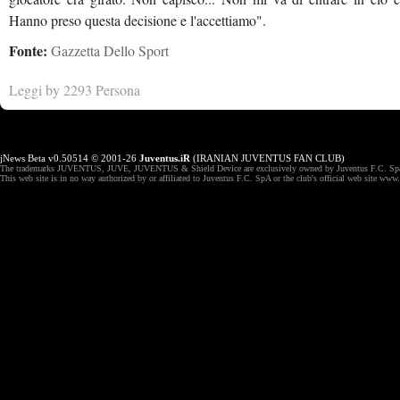
Hanno preso questa decisione e l'accettiamo".
Fonte:
Gazzetta Dello Sport
Leggi by 2293 Persona
jNews Beta v0.50514 © 2001-26
Juventus.iR
(IRANIAN JUVENTUS FAN CLUB)
The trademarks JUVENTUS, JUVE, JUVENTUS & Shield Device are exclusively owned by Juventus F.C. Spa,
This web site is in no way authorized by or affiliated to Juventus F.C. SpA or the club's official web site ww