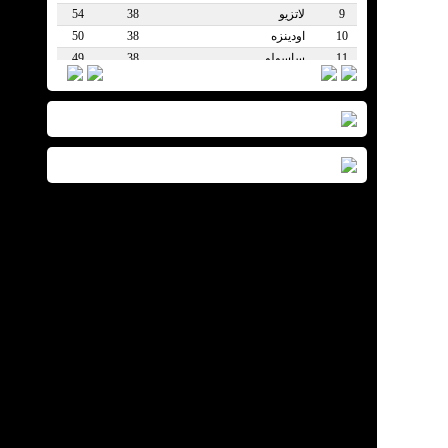
9
لاتزیو
38
54
10
اودینزه
38
50
11
ساسولو
38
49
12
تورینو
38
45
13
پارما
38
45
14
کالیاری
38
43
15
فیورنتینا
38
42
16
جنوا
38
41
17
لچه
38
38
18
کرومونزه
38
34
19
پیزا
38
18
19
هلاس ورونا
38
21