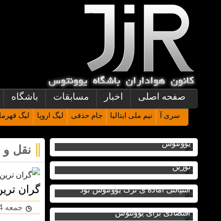
صفحه اصلی
اخبار
مسابقات
باشگاه
سری آ
تیم ملی ایتالیا
جام حذفی
لیگ اروپا
لیگ قهرمان
کولو موانی؛ نصف هزینه ولاهوویچ برای
یوونتوس
نقل و ا
یک امضا، یک ریسک، یک آینده متفاوت در
تورین
گران‌ تری
اسپالتی آماده ی ترک یوونتوس بود
نیکو گونزالس؛ از هزینه سنگین به فرصت
جمعه 24 بهمن 4 - ساعت 15:59
اقتصادی برای یوونتوس