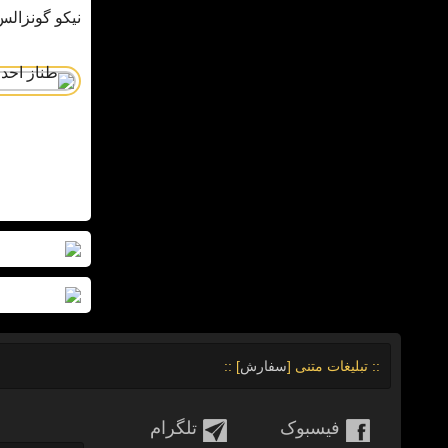
نیکو گونزالس ― 35 میلیون یورو 
:: تبلیغات متنی [
سفارش
] ::
فیسبوک
تلگرام