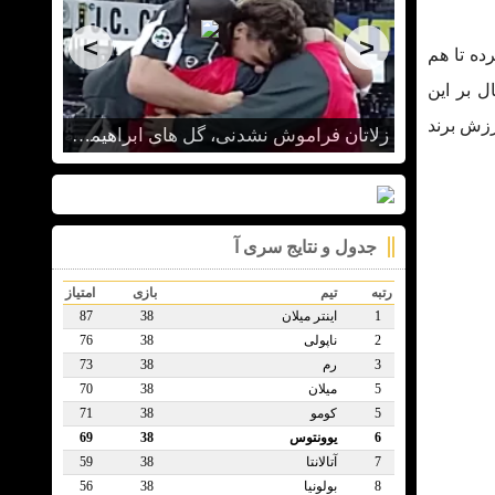
<
>
ده تا هم
ل بر این
رزش برند
اودینزه 0 - یوونتوس 1 / هفته سی و هشتم سری آ
زلاتان فراموش نشدنی، گل های ابراهیموویچ با یوونتوس
جدول و نتایج سری آ
رتبه
تیم
بازی
امتیاز
1
اینتر میلان
38
87
2
ناپولی
38
76
3
رم
38
73
5
میلان
38
70
5
کومو
38
71
6
يوونتوس
38
69
7
آتالانتا
38
59
8
بولونیا
38
56