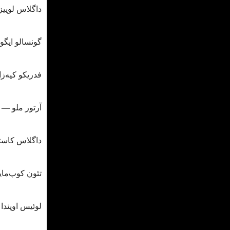
داگلاس لوییز ― 70 میلیون یورو (
گونسالو ایگواین ― 65 میلیون ی
فدریکو کیه‌زا ― 65 میلیون یورو (
آرتور ملو ― 56 میلیون یورو (فصل 20/21)
داگلاس کاستا ― 55 میلیون یورو 
تئون کوپ‌ماینرز ― 50 میلیون 
لوئیس اوپندا ― 50 میلیون یورو (فص