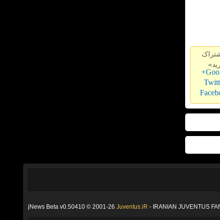
شتراک
ید»
jNews Beta v0.50410 © 2001-26
Juventus.iR
- IRANIAN JUVENTUS FA