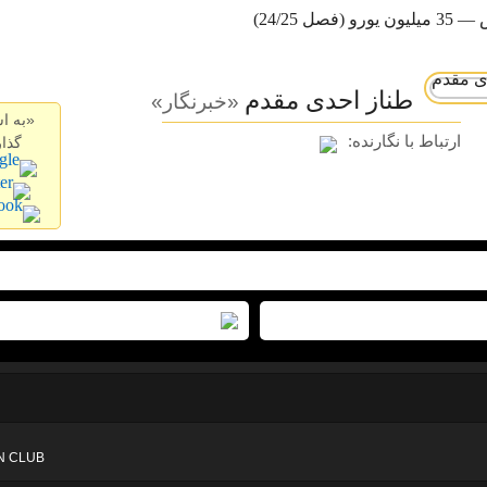
(فصل 24/25)
طناز احدی مقدم
«خبرنگار»
«به ا
ارتباط با نگارنده:
گذار
N CLUB